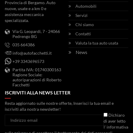
Provincia di Bergamo. Auto
Automobili
nuove, usate e a km 0 e
assistenza meccanica
Servizi
specializzata.
Chi siamo
Via G. Leopardi, 7 - 24066
Contatti
Pedrengo BG
Valuta la tua auto usata
035 664386
News
info@autofacchetti.it
+39 3343696573
Partita IVA: 01740300163
Ragione Sociale:
autoriparazioni di Roberto
Facchetti
ISCRIVITI ALLA NEWS LETTER
Resta aggiornato sulle nostre offerte, Inserisci la tua email e
iscriviti alla nostra newsletter!
Dichiaro
di aver letto
l' informativa
sulla
privacy
e di accettare il trattamento dei dati personali