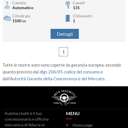
Cambio
Cavalli
Automatico
131
Cilindrata
Chilometri
1500 cc
1
Dettagli
1
Tutte le nostre auto sono coperte da garanzia europea, secondo
quanto previsto dal
dlgs 206/05 codice del consumo
e
dall'
Autorità Garante della Concorrenza e del Mercato
.
MENU
Autofacchetti è il tuo
concessionario e officina
meccanica di fiducia in
Home page