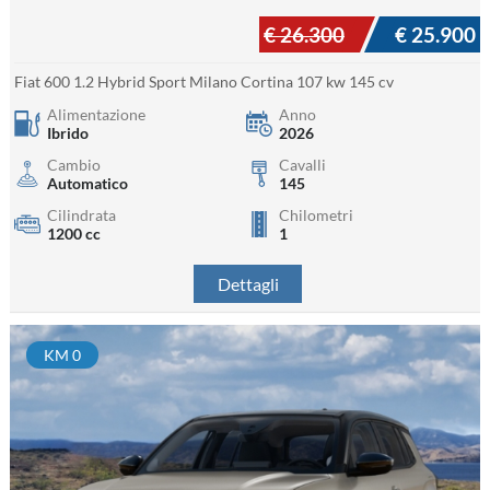
€ 26.300
€ 25.900
Fiat 600 1.2 Hybrid Sport Milano Cortina 107 kw 145 cv
Alimentazione
Anno
Ibrido
2026
Cambio
Cavalli
Automatico
145
Cilindrata
Chilometri
1200 cc
1
Dettagli
KM 0