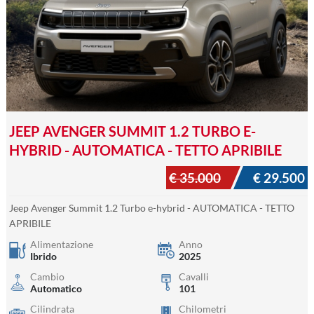
JEEP AVENGER SUMMIT 1.2 TURBO E-
HYBRID - AUTOMATICA - TETTO APRIBILE
€ 35.000
€ 29.500
Jeep Avenger Summit 1.2 Turbo e-hybrid - AUTOMATICA - TETTO
APRIBILE
Alimentazione
Anno
Ibrido
2025
Cambio
Cavalli
Automatico
101
Cilindrata
Chilometri