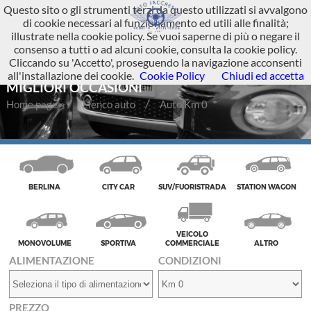
Questo sito o gli strumenti terzi da questo utilizzati si avvalgono
di cookie necessari al funzionamento ed utili alle finalità;
illustrate nella cookie policy. Se vuoi saperne di più o negare il
consenso a tutti o ad alcuni cookie, consulta la cookie policy.
Cliccando su 'Accetto', proseguendo la navigazione acconsenti
AUTO KM 0 A BERGAMO E DINTORNI - LE
all'installazione dei cookie.
Cookie Policy
Chiudi ed accetta
MIGLIORI OCCASIONI
Home page
Elenco auto
Auto Km 0
BERLINA
CITY CAR
SUV/FUORISTRADA
STATION WAGON
VEICOLO
MONOVOLUME
SPORTIVA
COMMERCIALE
ALTRO
ALIMENTAZIONE
CONDIZIONI
PREZZO