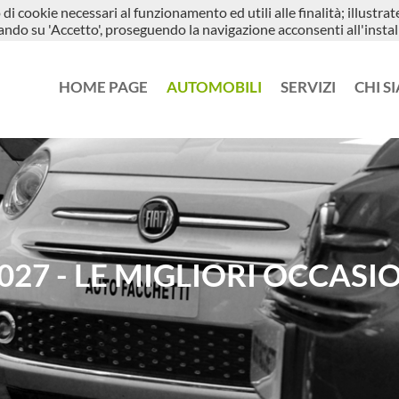
di cookie necessari al funzionamento ed utili alle finalità; illustra
a G. Leopardi, 7 - 24066 Pedrengo BG
+39 3343696573
ccando su 'Accetto', proseguendo la navigazione acconsenti all'instal
HOME PAGE
AUTOMOBILI
SERVIZI
CHI S
27 - LE MIGLIORI OCCASI