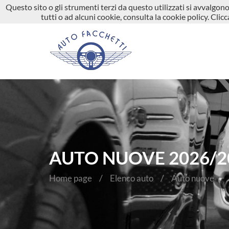
Questo sito o gli strumenti terzi da questo utilizzati si avvalgono 
035 664386
info@autofacchetti.it
Vi
tutti o ad alcuni cookie, consulta la cookie policy. Cli
AUTO NUOVE 2026/20
Home page
Elenco auto
Auto nuove