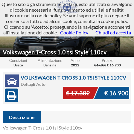
Questo sito o gli strumenti terzi da questo utilizzati si avvalgono
di cookie necessari al funzionamento ed utili alle finalità;
illustrate nella cookie policy. Se vuoi saperne di più o negare il
consenso a tutti o ad alcuni cookie, consulta la cookie policy.
Cliccando su 'Accetto', proseguendo la navigazione acconsenti
all'installazione dei cookie.
Cookie Policy
Chiudi ed accetta
Volkswagen T-Cross 1.0 tsi Style 110cv
Condizioni
Alimentazione
Anno
Prezzo
Usato
Benzina
2022
€ 16.900
€ 17.300
VOLKSWAGEN T-CROSS 1.0 TSI STYLE 110CV
Dettagli Auto
€ 17.300
€ 16.900
Descrizione
Volkswagen T-Cross 1.0 tsi Style 110cv