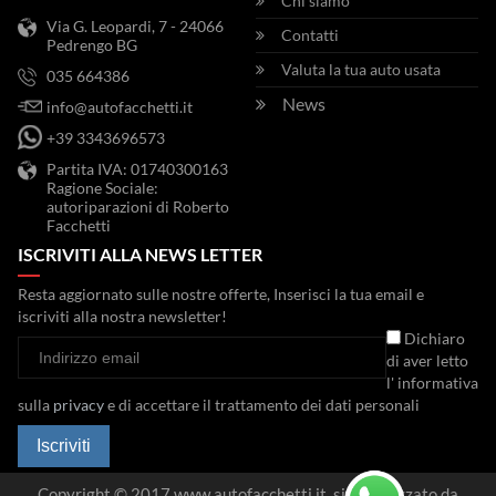
Chi siamo
Via G. Leopardi, 7 - 24066
Contatti
Pedrengo BG
Valuta la tua auto usata
035 664386
News
info@autofacchetti.it
+39 3343696573
Partita IVA: 01740300163
Ragione Sociale:
autoriparazioni di Roberto
Facchetti
ISCRIVITI ALLA NEWS LETTER
Resta aggiornato sulle nostre offerte, Inserisci la tua email e
iscriviti alla nostra newsletter!
Dichiaro
di aver letto
l' informativa
sulla
privacy
e di accettare il trattamento dei dati personali
Iscriviti
Copyright © 2017 www.autofacchetti.it, sito realizzato da