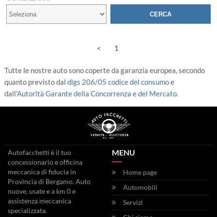
<
1
Tutte le nostre auto sono coperte da garanzia europea, secondo
quanto previsto dal
dlgs 206/05 codice del consumo
e
dall'
Autorità Garante della Concorrenza e del Mercato
.
MENU
Autofacchetti è il tuo
concessionario e officina
meccanica di fiducia in
Home page
Provincia di Bergamo. Auto
Automobili
nuove, usate e a km 0 e
assistenza meccanica
Servizi
specializzata.