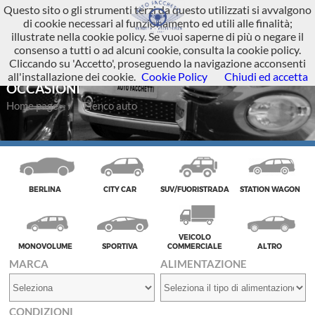
Questo sito o gli strumenti terzi da questo utilizzati si avvalgono
di cookie necessari al funzionamento ed utili alle finalità;
illustrate nella cookie policy. Se vuoi saperne di più o negare il
consenso a tutti o ad alcuni cookie, consulta la cookie policy.
Cliccando su 'Accetto', proseguendo la navigazione acconsenti
AUTO USATE, NUOVE E A KM 0 - LE MIGLIORI
all'installazione dei cookie.
Cookie Policy
Chiudi ed accetta
OCCASIONI
Home page
Elenco auto
BERLINA
CITY CAR
SUV/FUORISTRADA
STATION WAGON
VEICOLO
MONOVOLUME
SPORTIVA
COMMERCIALE
ALTRO
MARCA
ALIMENTAZIONE
CONDIZIONI