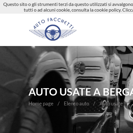
Questo sito o gli strumenti terzi da questo utilizzati si avvalgono 
035 664386
info@autofacchetti.it
Vi
tutti o ad alcuni cookie, consulta la cookie policy. Cli
AUTO USATE A BERGA
Home page
Elenco auto
Auto usate