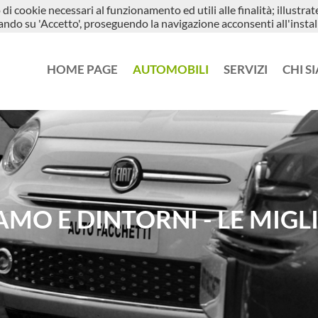
di cookie necessari al funzionamento ed utili alle finalità; illustra
a G. Leopardi, 7 - 24066 Pedrengo BG
+39 3343696573
ccando su 'Accetto', proseguendo la navigazione acconsenti all'instal
HOME PAGE
AUTOMOBILI
SERVIZI
CHI S
MO E DINTORNI - LE MIGL