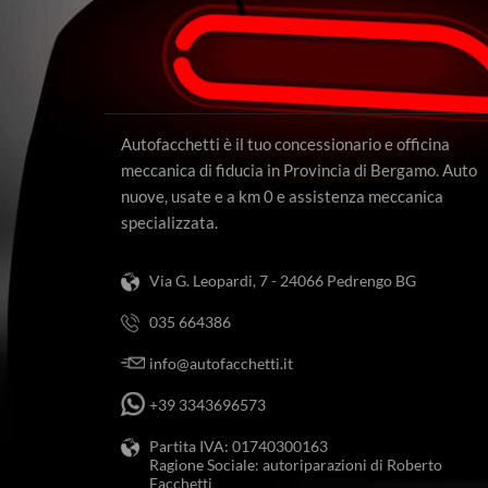
Autofacchetti è il tuo concessionario e officina
meccanica di fiducia in Provincia di Bergamo. Auto
nuove, usate e a km 0 e assistenza meccanica
specializzata.
Via G. Leopardi, 7 - 24066 Pedrengo BG
035 664386
info@autofacchetti.it
+39 3343696573
Partita IVA: 01740300163
Ragione Sociale: autoriparazioni di Roberto
Facchetti