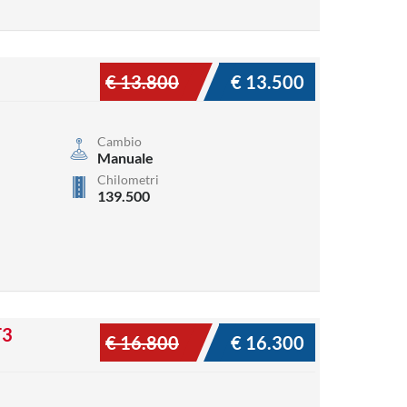
€ 13.800
€ 13.500
Cambio
Manuale
Chilometri
139.500
T3
€ 16.800
€ 16.300