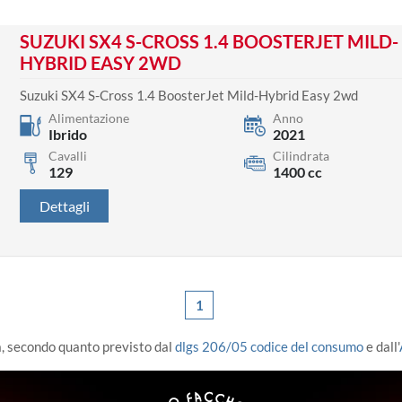
SUZUKI SX4 S-CROSS 1.4 BOOSTERJET MILD-
HYBRID EASY 2WD
Suzuki SX4 S-Cross 1.4 BoosterJet Mild-Hybrid Easy 2wd
Alimentazione
Anno
Ibrido
2021
Cavalli
Cilindrata
129
1400 cc
Dettagli
1
a, secondo quanto previsto dal
dlgs 206/05 codice del consumo
e dall'