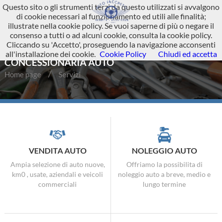
Questo sito o gli strumenti terzi da questo utilizzati si avvalgono
di cookie necessari al funzionamento ed utili alle finalità;
illustrate nella cookie policy. Se vuoi saperne di più o negare il
consenso a tutti o ad alcuni cookie, consulta la cookie policy.
Cliccando su 'Accetto', proseguendo la navigazione acconsenti
SERVIZI - OFFICINA MECCANICA E
all'installazione dei cookie.
Cookie Policy
Chiudi ed accetta
CONCESSIONARIA AUTO
Home page
Servizi
VENDITA AUTO
NOLEGGIO AUTO
Ampia selezione di auto nuove,
Offriamo la possibilita di
km0 , usate, aziendali e veicoli
noleggio auto a breve, medio e
commerciali
lungo termine