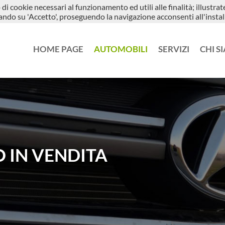
di cookie necessari al funzionamento ed utili alle finalità; illustra
a G. Leopardi, 7 - 24066 Pedrengo BG
+39 3343696573
ccando su 'Accetto', proseguendo la navigazione acconsenti all'instal
HOME PAGE
AUTOMOBILI
SERVIZI
CHI S
 IN VENDITA