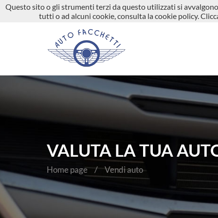
Questo sito o gli strumenti terzi da questo utilizzati si avvalgono 
035 664386
info@autofacchetti.it
Vi
tutti o ad alcuni cookie, consulta la cookie policy. Cli
VALUTA LA TUA AUTO
Home page
Vendi auto